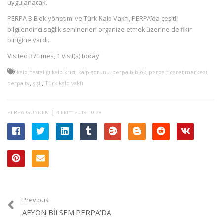
uygulanacak.
PERPA B Blok yönetimi ve Türk Kalp Vakfı, PERPA’da çeşitli
bilgilendirici sağlık seminerleri organize etmek üzerine de fikir
birliğine vardı.
Visited 37 times, 1 visit(s) today
,
,
,
,
kalp hastalığı kalp krizi
kalp sorunu
perpa b blok
perpa ticaret merkezi
,
,
perpa tv
şişli
Türk kalp vakfı
|
PERPA GÜNDEM
4 Ekim 2019 10:28
Previous
AFYON BİLSEM PERPA’DA