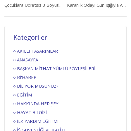
Çocuklara Ücretsiz 3 Boyutlu Baskı Protez Üretiyor
Karanlık Odayı Gün Işığıyla Aydınlatan Sistem
Kategoriler
AKILLI TASARIMLAR
ANASAYFA
BAŞKAN MİTHAT YÜMLÜ SÖYLEŞİLERİ
Bİ'HABER
BİLİYOR MUSUNUZ?
EĞİTİM
HAKKINDA HER ŞEY
HAYAT BİLGİSİ
İLK YARDIM EĞİTİMİ
İŞ GÜVENLİĞİ VE KALİTE