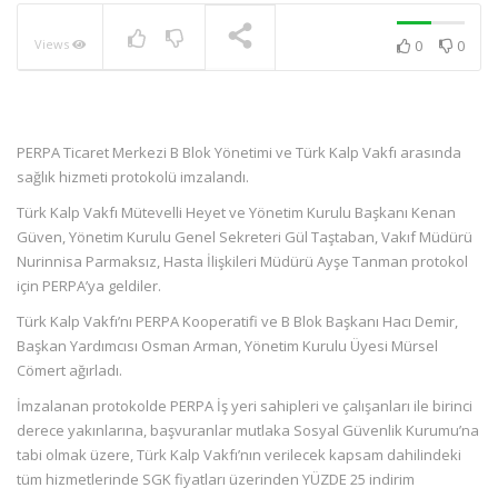
Views
0
0
NOW PLAYING
PERPA Ticaret Merkezi B Blok Yönetimi ve Türk Kalp Vakfı arasında
sağlık hizmeti protokolü imzalandı.
Türk Kalp Vakfı Mütevelli Heyet ve Yönetim Kurulu Başkanı Kenan
Güven, Yönetim Kurulu Genel Sekreteri Gül Taştaban, Vakıf Müdürü
Nurinnisa Parmaksız, Hasta İlişkileri Müdürü Ayşe Tanman protokol
için PERPA’ya geldiler.
Türk Kalp Vakfı’nı PERPA Kooperatifi ve B Blok Başkanı Hacı Demir,
Başkan Yardımcısı Osman Arman, Yönetim Kurulu Üyesi Mürsel
Cömert ağırladı.
İmzalanan protokolde PERPA İş yeri sahipleri ve çalışanları ile birinci
derece yakınlarına, başvuranlar mutlaka Sosyal Güvenlik Kurumu’na
tabi olmak üzere, Türk Kalp Vakfı’nın verilecek kapsam dahilindeki
tüm hizmetlerinde SGK fiyatları üzerinden YÜZDE 25 indirim