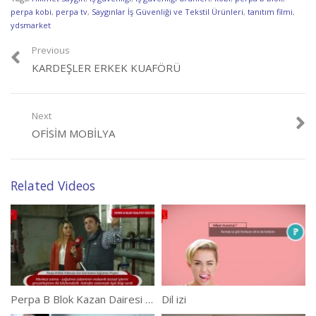
perpa kobi
,
perpa tv
,
Saygınlar İş Güvenliği ve Tekstil Ürünleri
,
tanıtım filmi
,
ydsmarket
Previous
KARDEŞLER ERKEK KUAFÖRÜ
Next
OFISIM MOBILYA
Related Videos
Perpa B Blok Kazan Dairesi Çalışmaları
Dil izi