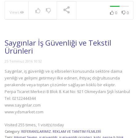
Views
0
0
NOW PLAYING
Saygınlar İş Güvenliği ve Tekstil
Ürünleri
25 Temmuz 2016 10:52
Saygınlar, iş güvenliği ve iş elbiseleri konusunda sektöre daima
yeniliği ve gelişimi getirmeyi ilke edinen, ihtiyaç doğrultusunda
perakende veya toptan çözümler sağlayan köklü bir ekiptir.
Perpa Ticaret Merkezi B Blok 8. Kat No: 921 Okmeydanı Şişli İstanbul
Tel: 02122444344
www.sayginlar.com
www.ydsmarket.com
Visited 255 times, 1 visit(s) today
Category:
REFERANSLARIMIZ
,
REKLAM VE TANITIM FİLMLERİ
Tags:
Hikmet Saygın
,
iş güvenliği
,
iş güvenliği ürünleri
,
kobi
,
perpa b blok
,