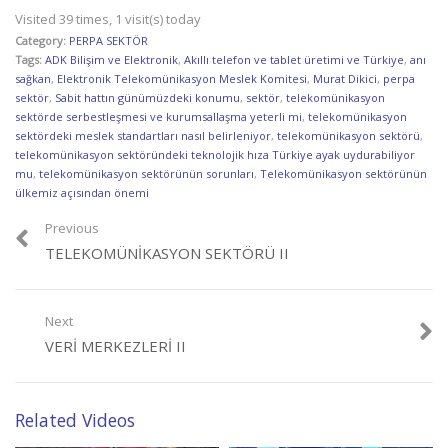
Visited 39 times, 1 visit(s) today
Category:
PERPA SEKTÖR
Tags:
ADK Bilişim ve Elektronik
,
Akıllı telefon ve tablet üretimi ve Türkiye
,
anı
sağkan
,
Elektronik Telekomünikasyon Meslek Komitesi
,
Murat Dikici
,
perpa
sektör
,
Sabit hattın günümüzdeki konumu
,
sektör
,
telekomünikasyon
sektörde serbestleşmesi ve kurumsallaşma yeterli mi
,
telekomünikasyon
sektördeki meslek standartları nasıl belirleniyor
,
telekomünikasyon sektörü
,
telekomünikasyon sektöründeki teknolojik hıza Türkiye ayak uydurabiliyor
mu
,
telekomünikasyon sektörünün sorunları
,
Telekomünikasyon sektörünün
ülkemiz açısından önemi
Previous
TELEKOMÜNIKASYON SEKTÖRÜ II
Next
VERI MERKEZLERI II
Related Videos