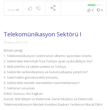
Views
0
0
NOW PLAYING
Telekomünikasyon Sektörü I
29 Nisan 2015 17:51
Bölüm içeriği:
1. Telekomünikasyon sektörünün ülkemiz açısından önemi,
2. Sektördeki teknolojik hıza Türkiye ayak uydurabiliyor mu?
3. Akıllı telefon ve tablet üretimi ve Türkiye,
4. Sektörde serbestleşmesi ve kurumsallaşma yeterli mi?
5. Sabit hattın günümüzdeki konumu,
6. Sektördeki meslek standartları nasıl belirleniyor?
7. Sektörün sorunları
Editör-Sunucu: Anı Sağkan
Konuk: ADK Bilişim ve Elektronik Genel Müdürü ve Elektronik
Telekomünikasyon Meslek Komitesi Başkan Yardımcısı Murat Dikici