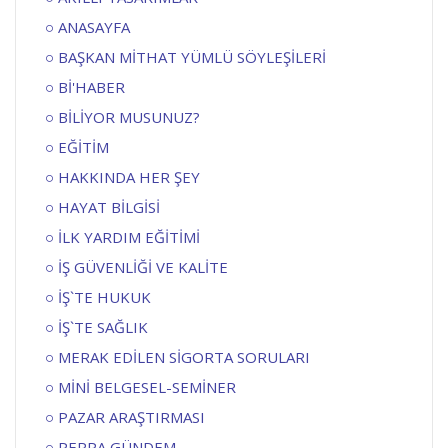
ANASAYFA
BAŞKAN MİTHAT YÜMLÜ SÖYLEŞİLERİ
Bİ'HABER
BİLİYOR MUSUNUZ?
EĞİTİM
HAKKINDA HER ŞEY
HAYAT BİLGİSİ
İLK YARDIM EĞİTİMİ
İŞ GÜVENLİĞİ VE KALİTE
İŞ`TE HUKUK
İŞ`TE SAĞLIK
MERAK EDİLEN SİGORTA SORULARI
MİNİ BELGESEL-SEMİNER
PAZAR ARAŞTIRMASI
PERPA GÜNDEM