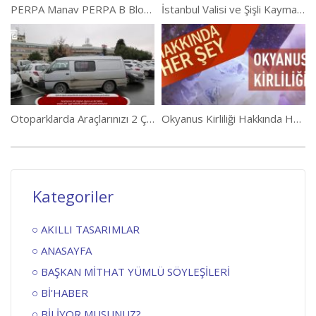
PERPA Manav PERPA B Blok 5. Kat 569 Numarada Açıldı
İstanbul Valisi ve Şişli Kaymakamı Perpa’da
Otoparklarda Araçlarınızı 2 Çizgi Arasına Park Ediniz
Okyanus Kirliliği Hakkında Her Şey
Kategoriler
AKILLI TASARIMLAR
ANASAYFA
BAŞKAN MİTHAT YÜMLÜ SÖYLEŞİLERİ
Bİ'HABER
BİLİYOR MUSUNUZ?