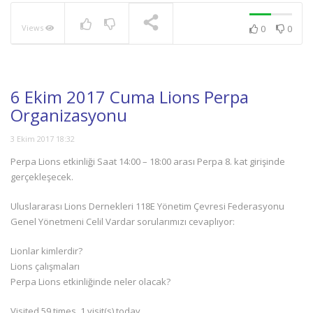
Views
0
0
NOW PLAYING
6 Ekim 2017 Cuma Lions Perpa
Organizasyonu
3 Ekim 2017 18:32
Perpa Lions etkinliği Saat 14:00 – 18:00 arası Perpa 8. kat girişinde
gerçekleşecek.
Uluslararası Lions Dernekleri 118E Yönetim Çevresi Federasyonu
Genel Yönetmeni Celil Vardar sorularımızı cevaplıyor:
Lionlar kimlerdir?
Lions çalışmaları
Perpa Lions etkinliğinde neler olacak?
Visited 59 times, 1 visit(s) today