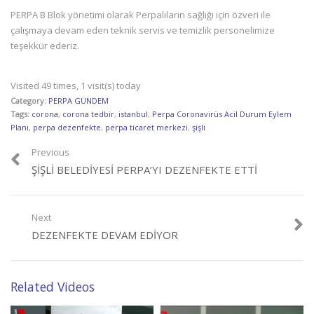
PERPA B Blok yönetimi olarak Perpalıların sağlığı için özveri ile
çalışmaya devam eden teknik servis ve temizlik personelimize
teşekkür ederiz.
Visited 49 times, 1 visit(s) today
Category:
PERPA GÜNDEM
Tags:
corona
,
corona tedbir
,
istanbul
,
Perpa Coronavirüs Acil Durum Eylem
Planı
,
perpa dezenfekte
,
perpa ticaret merkezi
,
şişli
Previous
ŞIŞLI BELEDIYESI PERPA’YI DEZENFEKTE ETTI
Next
DEZENFEKTE DEVAM EDIYOR
Related Videos