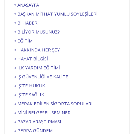
ANASAYFA
BAŞKAN MİTHAT YÜMLÜ SÖYLEŞİLERİ
Bİ'HABER
BİLİYOR MUSUNUZ?
EĞİTİM
HAKKINDA HER ŞEY
HAYAT BİLGİSİ
İLK YARDIM EĞİTİMİ
İŞ GÜVENLİĞİ VE KALİTE
İŞ`TE HUKUK
İŞ`TE SAĞLIK
MERAK EDİLEN SİGORTA SORULARI
MİNİ BELGESEL-SEMİNER
PAZAR ARAŞTIRMASI
PERPA GÜNDEM