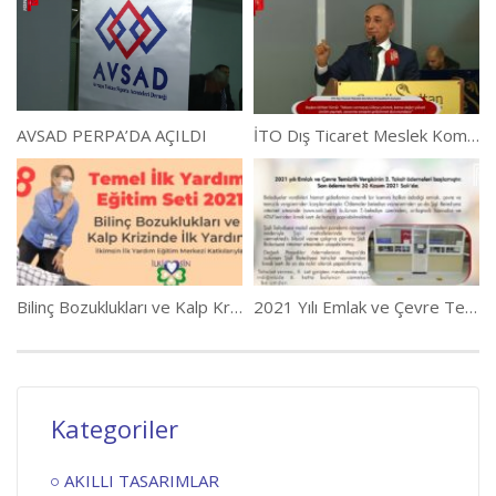
AVSAD PERPA’DA AÇILDI
İTO Dış Ticaret Meslek Komitesi’nden Perpalılara davet
Bilinç Bozuklukları ve Kalp Krizinde İlk Yardım
2021 Yılı Emlak ve Çevre Temizlik Vergisi 2. Taksit Ödemeleri Başladı
Kategoriler
AKILLI TASARIMLAR