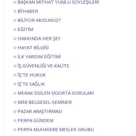
BAŞKAN MİTHAT YÜMLÜ SÖYLEŞİLERİ
Bİ'HABER
BİLİYOR MUSUNUZ?
EĞİTİM
HAKKINDA HER ŞEY
HAYAT BİLGİSİ
İLK YARDIM EĞİTİMİ
İŞ GÜVENLİĞİ VE KALİTE
İŞ`TE HUKUK
İŞ`TE SAĞLIK
MERAK EDİLEN SİGORTA SORULARI
MİNİ BELGESEL-SEMİNER
PAZAR ARAŞTIRMASI
PERPA GÜNDEM
PERPA MUHASEBE MESLEK GRUBU