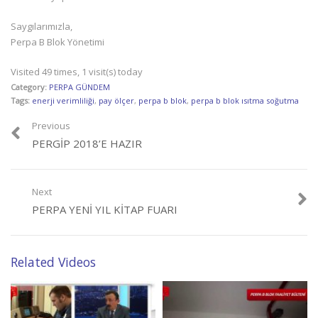
Saygılarımızla,
Perpa B Blok Yönetimi
Visited 49 times, 1 visit(s) today
Category:
PERPA GÜNDEM
Tags:
enerji verimliliği
,
pay ölçer
,
perpa b blok
,
perpa b blok ısıtma soğutma
Previous
PERGİP 2018’E HAZIR
Next
PERPA YENI YIL KITAP FUARI
Related Videos