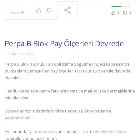
Views
0
0
NOW PLAYING
Perpa B Blok Pay Ölçerleri Devrede
2 Ocak 2018 12:22
Perpa B Blok 4 Borulu Fan Coil Isıtma Soğutma Projesi kapsamında
dükkanlara yerleştirilen pay ölçerler 1 Ocak 2018 itibari ile devrede
olacaktır.
Her dükkana ait tüketim faturaları sms ve mail yolu ile kat maliklerine
bildirilecektir.
Ödemelerinizi aidatlarla birlikte Perpa B Blok yönetimine
yapabilirsiniz
.
Ay sonunda faturalarınıza yansımaması için tüketimlerinizi daha
kontrollü yapmanızı öneririz.