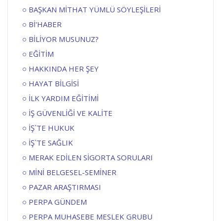
BAŞKAN MİTHAT YÜMLÜ SÖYLEŞİLERİ
Bİ'HABER
BİLİYOR MUSUNUZ?
EĞİTİM
HAKKINDA HER ŞEY
HAYAT BİLGİSİ
İLK YARDIM EĞİTİMİ
İŞ GÜVENLİĞİ VE KALİTE
İŞ`TE HUKUK
İŞ`TE SAĞLIK
MERAK EDİLEN SİGORTA SORULARI
MİNİ BELGESEL-SEMİNER
PAZAR ARAŞTIRMASI
PERPA GÜNDEM
PERPA MUHASEBE MESLEK GRUBU