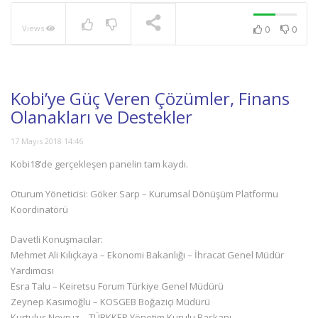
Views
0
0
NOW PLAYING
Kobi’ye Güç Veren Çözümler, Finans
Olanakları ve Destekler
17 Mayıs 2018 14:46
Kobi18’de gerçekleşen panelin tam kaydı.
Oturum Yöneticisi: Göker Sarp – Kurumsal Dönüşüm Platformu
Koordinatörü
Davetli Konuşmacılar:
Mehmet Ali Kılıçkaya – Ekonomi Bakanlığı – İhracat Genel Müdür
Yardımcısı
Esra Talu – Keiretsu Forum Türkiye Genel Müdürü
Zeynep Kasımoğlu – KOSGEB Boğaziçi Müdürü
Kurtuluş Nevruz – TÜRKKEP Yönetim Kurulu Başkanı