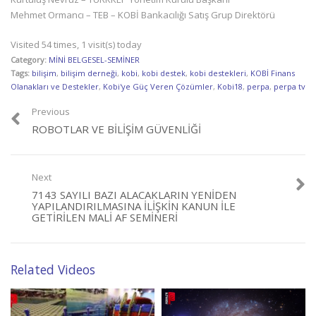
Mehmet Ormancı – TEB – KOBİ Bankacılığı Satış Grup Direktörü
Visited 54 times, 1 visit(s) today
Category:
MİNİ BELGESEL-SEMİNER
Tags:
bilişim
,
bilişim derneği
,
kobi
,
kobi destek
,
kobi destekleri
,
KOBİ Finans
Olanakları ve Destekler
,
Kobi'ye Güç Veren Çözümler
,
Kobi18
,
perpa
,
perpa tv
Previous
ROBOTLAR VE BILIŞIM GÜVENLIĞI
Next
7143 SAYILI BAZI ALACAKLARIN YENIDEN
YAPILANDIRILMASINA İLIŞKIN KANUN ILE
GETIRILEN MALI AF SEMINERI
Related Videos