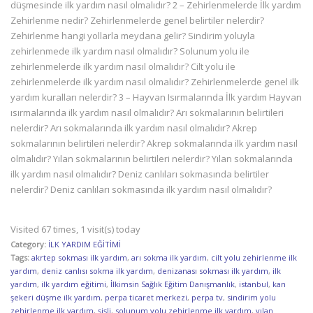
düşmesinde ilk yardım nasıl olmalıdır? 2 – Zehirlenmelerde İlk yardım
Zehirlenme nedir? Zehirlenmelerde genel belirtiler nelerdir?
Zehirlenme hangi yollarla meydana gelir? Sindirim yoluyla
zehirlenmede ilk yardım nasıl olmalıdır? Solunum yolu ile
zehirlenmelerde ilk yardım nasıl olmalıdır? Cilt yolu ile
zehirlenmelerde ilk yardım nasıl olmalıdır? Zehirlenmelerde genel ilk
yardım kuralları nelerdir? 3 – Hayvan Isırmalarında İlk yardım Hayvan
ısırmalarında ilk yardım nasıl olmalıdır? Arı sokmalarının belirtileri
nelerdir? Arı sokmalarında ilk yardım nasıl olmalıdır? Akrep
sokmalarının belirtileri nelerdir? Akrep sokmalarında ilk yardım nasıl
olmalıdır? Yılan sokmalarının belirtileri nelerdir? Yılan sokmalarında
ilk yardım nasıl olmalıdır? Deniz canlıları sokmasında belirtiler
nelerdir? Deniz canlıları sokmasında ilk yardım nasıl olmalıdır?
Visited 67 times, 1 visit(s) today
Category:
İLK YARDIM EĞİTİMİ
Tags:
akrtep sokması ilk yardım
,
arı sokma ilk yardım
,
cilt yolu zehirlenme ilk
yardım
,
deniz canlısı sokma ilk yardım
,
denizanası sokması ilk yardım
,
ilk
yardım
,
ilk yardım eğitimi
,
İlkimsin Sağlık Eğitim Danışmanlık
,
istanbul
,
kan
şekeri düşme ilk yardım
,
perpa ticaret merkezi
,
perpa tv
,
sindirim yolu
zehirlenme ilk yardım
,
şişli
,
solunum yolu zehirlenme ilk yardım
,
yılan