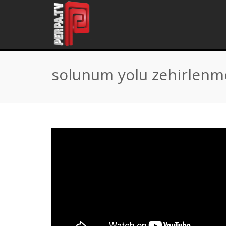
Home
\
Tag "solunum yolu zehirlenme ilk yardım"
solunum yolu zehirlenme