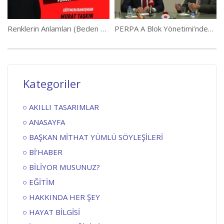
Renklerin Anlamları (Beden Dili ve Etkili Sunum 4. Bölüm)
PERPA A Blok Yönetimi’nden Ziyaret
Kategoriler
AKILLI TASARIMLAR
ANASAYFA
BAŞKAN MİTHAT YÜMLÜ SÖYLEŞİLERİ
Bİ'HABER
BİLİYOR MUSUNUZ?
EĞİTİM
HAKKINDA HER ŞEY
HAYAT BİLGİSİ