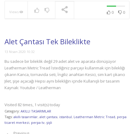
Views
0
0
NOW PLAYING
Alet Çantası Tek Bileklikte
13 Nisan 2020 10:32
Bu sadece bir bileklik değil 29 adet alet ve aparata dönüşüyor
Leatherman Metric Tread İstediğiniz parçayı kullanmak için bilekliği
çıkarın Kanca, tornavida seti, İngiliz anahtarı Kesici, sim kart çıkarıcı
Jilet, şişe açacağı Hepsi aynı bilekliğin içinde Kullanışlı bir tasarım
Kaynak: Youtube / Leatherman
Visited 82 times, 1 visit(s) today
Category:
AKILLI TASARIMLAR
Tags:
akıllı tasarımlar
,
alet çantası
,
istanbul
,
Leatherman Metric Tread
,
perpa
ticaret merkezi
,
perpa tv
,
şişli
Previous