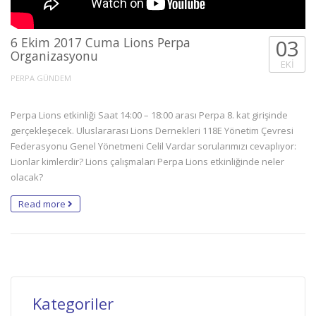
6 Ekim 2017 Cuma Lions Perpa
03
Organizasyonu
EKI
PERPA GÜNDEM
Perpa Lions etkinliği Saat 14:00 – 18:00 arası Perpa 8. kat girişinde
gerçekleşecek. Uluslararası Lions Dernekleri 118E Yönetim Çevresi
Federasyonu Genel Yönetmeni Celil Vardar sorularımızı cevaplıyor:
Lionlar kimlerdir? Lions çalışmaları Perpa Lions etkinliğinde neler
olacak?
Read more
Kategoriler