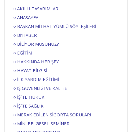
AKILLI TASARIMLAR
ANASAYFA
BAŞKAN MİTHAT YÜMLÜ SÖYLEŞİLERİ
Bİ'HABER
BİLİYOR MUSUNUZ?
EĞİTİM
HAKKINDA HER ŞEY
HAYAT BİLGİSİ
İLK YARDIM EĞİTİMİ
İŞ GÜVENLİĞİ VE KALİTE
İŞ`TE HUKUK
İŞ`TE SAĞLIK
MERAK EDİLEN SİGORTA SORULARI
MİNİ BELGESEL-SEMİNER