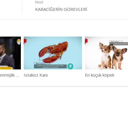
Next
KARACIĞERIN GÖREVLERI
İş’te Psikoloji – Tükenmişlik Sendromu II
Istakoz Kanı
En küçük köpek