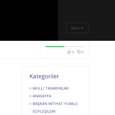
More
0
0
Kategoriler
AKILLI TASARIMLAR
ANASAYFA
BAŞKAN MİTHAT YÜMLÜ
SÖYLEŞİLERİ