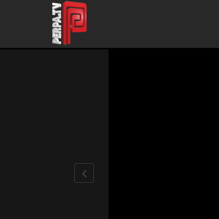
Home
\
PROGRAMLARIMIZ
\
BİLİYOR MUSUNUZ?
\
Vitamin