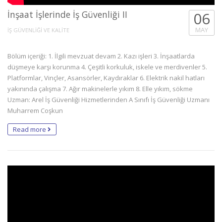
İnşaat İşlerinde İş Güvenliği II
06
MAY
İŞ GÜVENLİĞİ VE KALİTE
Bölüm içeriği: 1. İlgili mevzuat devam 2. Kazı işleri 3. İnşaatlarda
düşmeye karşı korunma 4. Çeşitli korkuluk, iskele ve merdivenler 5.
Platformlar, Vinçler, Asansörler, Kaydıraklar 6. Elektrik nakil hatları
yakınında çalışma 7. Ağır makinelerle yıkım 8. Elle yıkım, sökme
Uzman: Arel İş Güvenliği Hizmetlerinden A Sınıfı İş Güvenliği Uzmanı
Muharrem Coşkun
Read more