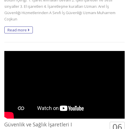
Bölüm İçeriği: 1. İşaret levhaları devam 2. Işıklı işaretler ve sesli
sinyaller 3. El işaretleri 4. İşaretleşme kuralları Uzman: Arel İş
Güvenliği Hizmetlerinden A Sınıfı İş Güvenliği Uzmanı Muharrem
Coşkun
Read more
Güvenlik ve Sağlık İşaretleri I
06