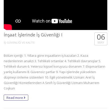
İnşaat İşlerinde İş Güvenliği I
06
MAY
İŞ GÜVENLİĞİ VE KALİTE
Bölüm içeriği: 1. Yıllara göre inşaatların iş kazaları 2. Kaza
nedenlerinin analizi 3. Tehlikeli ortamlar 4. Tehlikeli davranışlar 5.
Tehlikeli durum 6. Yetersiz kişisel koruyucu donanım 7. Ekipmanların
yanlış kullanımı 8. Güvensiz şartlar 9. Yapı işlerinde yüksekten
düşmeyi önleme sistemleri 10. İlgili yönetmelik Uzman: Arel İş
Güvenliği Hizmetlerinden A Sınıfı İş Güvenliği Uzmanı Muharrem
Coşkun
Read more