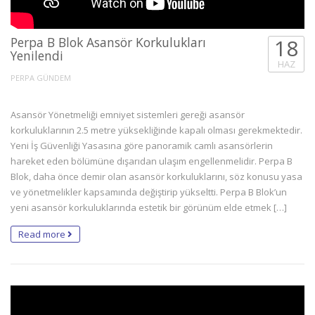
Perpa B Blok Asansör Korkulukları
18
Yenilendi
HAZ
PERPA GÜNDEM
Asansör Yönetmeliği emniyet sistemleri gereği asansör
korkuluklarının 2.5 metre yüksekliğinde kapalı olması gerekmektedir.
Yeni İş Güvenliği Yasasına göre panoramik camlı asansörlerin
hareket eden bölümüne dışarıdan ulaşım engellenmelidir. Perpa B
Blok, daha önce demir olan asansör korkuluklarını, söz konusu yasa
ve yönetmelikler kapsamında değiştirip yükseltti. Perpa B Blok’un
yeni asansör korkuluklarında estetik bir görünüm elde etmek […]
Read more