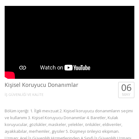
Kişisel Koruyucu Donanımlar
06
MAY
İŞ GÜVENLİĞİ VE KALİTE
Bölüm içeriği: 1. İlgili mevzuat 2. Kişisel koruyucu donanımların seçimi
ve kullanımı 3. Kişisel Koruyucu Donanımlar 4. Baretler, Kulak
koruyucular, gözlükler, maskeler, yelekler, önlükler, eldivenler,
ayakkabılar, merhemler, giysiler 5. Düşmeyi önleyici ekipman.
Uzman: Arel İş Güvenliği Hizmetlerinden A Sınıfı İş Güvenliği Uzmanı