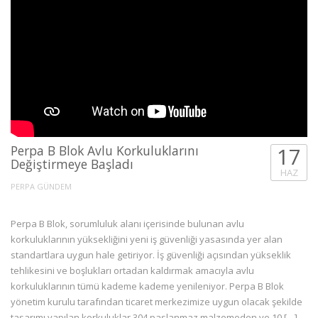
Perpa B Blok Avlu Korkuluklarını
17
Değiştirmeye Başladı
HAZ
PERPA GÜNDEM
Perpa B Blok, sorumluluk alanı içerisinde bulunan avlu
korkuluklarının yüksekliğini yeni iş güvenliği yasasında yer alan
standartlara uygun hale getiriyor. İş güvenliği açısından yükseklik
tehlikesini ve boşlukları ortadan kaldırmak amacıyla avlu
korkuluklarının tümü kademe kademe yenileniyor. Perpa B Blok
yönetim kurulu tarafından ticaret merkezimize uygun olacak şekilde
tasarımı yapılan korkuluklar 304 paslanmaz malzemeden ve 10 […]