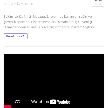
MAY
İŞ GÜVENLİĞİ VE KALİTE
Bölüm İçeriği: 1. İlgili Mevzuat 2. İşyerinde kullanılan sağlık ve
güvenlik işaretleri 3. İşaret levhaları. Uzman: Arel İş Güvenliği
Hizmetlerinden A Sınıfı İş Güvenliği Uzmanı Muharrem Coşkun
Read more