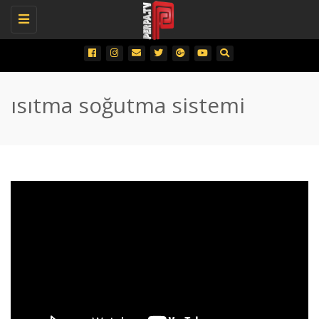
Toggle
navigation
ısıtma soğutma sistemi