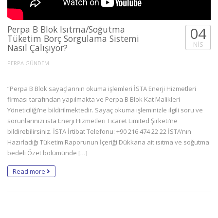
Perpa B Blok Isıtma/Soğutma
04
Tüketim Borç Sorgulama Sistemi
NIS
Nasıl Çalışıyor?
PERPA GÜNDEM
“Perpa B Blok sayaçlarının okuma işlemleri İSTA Enerji Hizmetleri
firması tarafından yapılmakta ve Perpa B Blok Kat Malikleri
Yöneticiliği’ne bildirilmektedir. Sayaç okuma işleminizle ilgili soru ve
sorunlarınızı ista Enerji Hizmetleri Ticaret Limited Şirketi’ne
bildirebilirsiniz. İSTA İrtibat Telefonu: +90 216 474 22 22 İSTA’nın
Hazırladığı Tüketim Raporunun İçeriği Dükkana ait ısıtma ve soğutma
bedeli Özet bölümünde […]
Read more