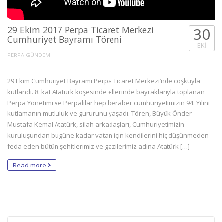
29 Ekim 2017 Perpa Ticaret Merkezi
30
Cumhuriyet Bayramı Töreni
EKI
PERPA GÜNDEM
29 Ekim Cumhuriyet Bayramı Perpa Ticaret Merkezi’nde coşkuyla
kutlandı. 8. kat Atatürk köşesinde ellerinde bayraklarıyla toplanan
Perpa Yönetimi ve Perpalılar hep beraber cumhuriyetimizin 94. Yılını
kutlamanın mutluluk ve gururunu yaşadı. Tören, Büyük Önder
Mustafa Kemal Atatürk, silah arkadaşları, Cumhuriyetimizin
kuruluşundan bugüne kadar vatan için kendilerini hiç düşünmeden
feda eden bütün şehitlerimiz ve gazilerimiz adına Atatürk […]
Read more