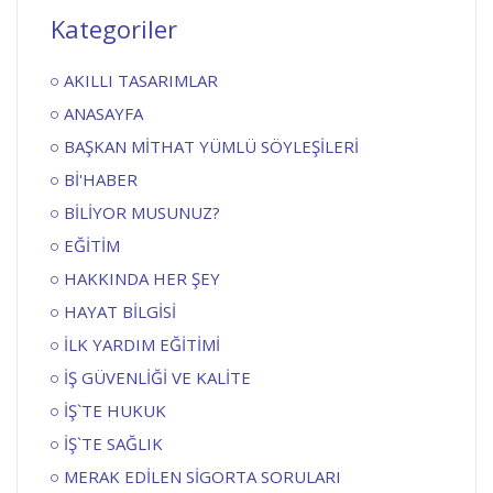
Kategoriler
AKILLI TASARIMLAR
ANASAYFA
BAŞKAN MİTHAT YÜMLÜ SÖYLEŞİLERİ
Bİ'HABER
BİLİYOR MUSUNUZ?
EĞİTİM
HAKKINDA HER ŞEY
HAYAT BİLGİSİ
İLK YARDIM EĞİTİMİ
İŞ GÜVENLİĞİ VE KALİTE
İŞ`TE HUKUK
İŞ`TE SAĞLIK
MERAK EDİLEN SİGORTA SORULARI