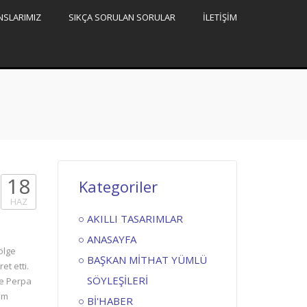
NSLARIMIZ
SIKÇA SORULAN SORULAR
İLETİŞİM
18
Kategoriler
HAZ
AKILLI TASARIMLAR
ANASAYFA
ölge
BAŞKAN MİTHAT YÜMLÜ
et etti.
SÖYLEŞİLERİ
ve Perpa
im
Bİ'HABER