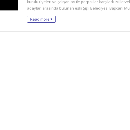
kurulu üyeleri ve çalışanları ile perpalılar karşıladı. Milletvek
adayları arasında bulunan eski Şişli Belediyesi Başkanı Mu
Read more