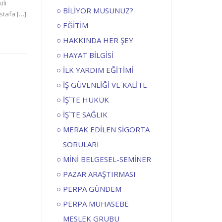
ili
BİLİYOR MUSUNUZ?
stafa […]
EĞİTİM
HAKKINDA HER ŞEY
HAYAT BİLGİSİ
İLK YARDIM EĞİTİMİ
İŞ GÜVENLİĞİ VE KALİTE
İŞ`TE HUKUK
İŞ`TE SAĞLIK
MERAK EDİLEN SİGORTA
SORULARI
MİNİ BELGESEL-SEMİNER
PAZAR ARAŞTIRMASI
PERPA GÜNDEM
PERPA MUHASEBE
MESLEK GRUBU