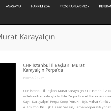
ANASAYFA
HAKKIMIZDA
PROGRAMLARIMIZ
REFERA
Murat Karayalçın
CHP İstanbul İl Başkanı Murat
Karayalçın Perpa’da
PERPA GÜNDEM
CHP İstanbul İl Başkanı Murat Karayalçın, CHP istanbul 2. B
milletvekili adaylarıyla birlikte Perpa Ticaret Merkezi’ni ziyar
Sayın Karayalçın’ı Perpa Koop. Yön. Krl. Bşk. Mithat Yümlü 
A Blok Yön. Krl. Bşk. Hasan Sezgin, Perpa kooperatifi yönet