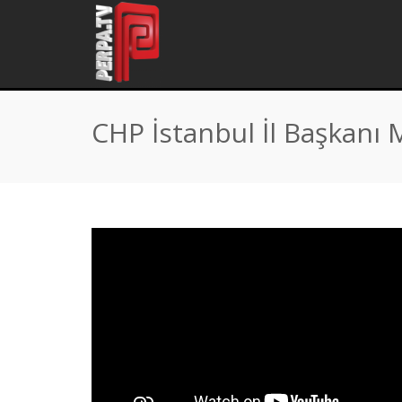
Home
\
Tag "CHP İstanbul İl Başkanı Murat Karayalçın"
CHP İstanbul İl Başkanı 