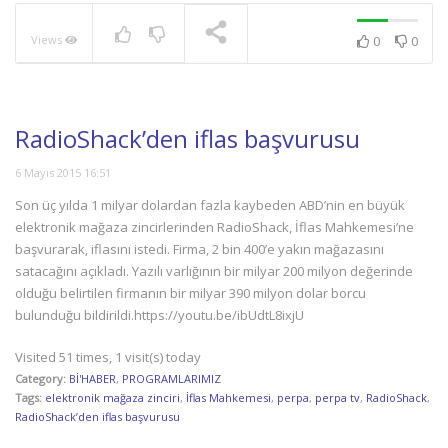
Views
0
0
NOW PLAYING
RadioShack’den iflas başvurusu
6 Mayıs 2015 16:51
Son üç yılda 1 milyar dolardan fazla kaybeden ABD’nin en büyük
elektronik mağaza zincirlerinden RadioShack, İflas Mahkemesi’ne
başvurarak, iflasını istedi. Firma, 2 bin 400’e yakın mağazasını
satacağını açıkladı. Yazılı varlığının bir milyar 200 milyon değerinde
olduğu belirtilen firmanın bir milyar 390 milyon dolar borcu
bulunduğu bildirildi.https://youtu.be/ibUdtL8ixjU
Visited 51 times, 1 visit(s) today
Category:
Bİ'HABER
,
PROGRAMLARIMIZ
Tags:
elektronik mağaza zinciri
,
İflas Mahkemesi
,
perpa
,
perpa tv
,
RadioShack
,
RadioShack’den iflas başvurusu