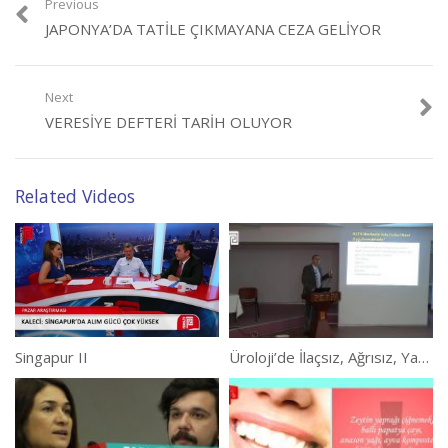
Previous
JAPONYA’DA TATILE ÇIKMAYANA CEZA GELIYOR
Next
VERESIYE DEFTERI TARIH OLUYOR
Related Videos
Singapur II
Üroloji’de İlaçsız, Ağrısız, Yan Etkisiz Yeni Nesil Tedavi Semineri Tam Kaydı