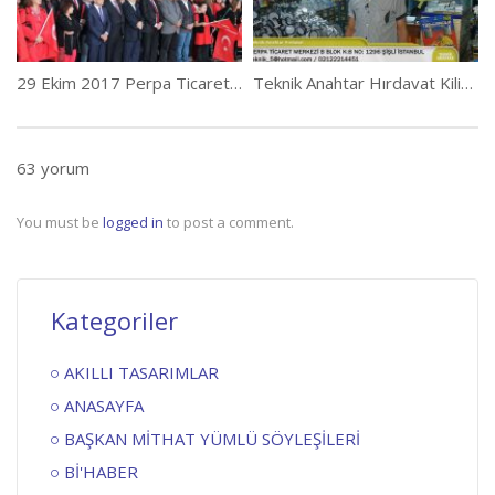
29 Ekim 2017 Perpa Ticaret Merkezi Cumhuriyet Bayramı Töreni
Teknik Anahtar Hırdavat Kilit Evi
63 yorum
You must be
logged in
to post a comment.
Kategoriler
AKILLI TASARIMLAR
ANASAYFA
BAŞKAN MİTHAT YÜMLÜ SÖYLEŞİLERİ
Bİ'HABER