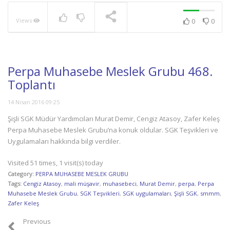
Views
0
0
NOW PLAYING
Perpa Muhasebe Meslek Grubu 468.
Toplantı
14 Nisan 2016 09:25
Şişli SGK Müdür Yardımcıları Murat Demir, Cengiz Atasoy, Zafer Keleş
Perpa Muhasebe Meslek Grubu’na konuk oldular. SGK Teşvikleri ve
Uygulamaları hakkında bilgi verdiler.
Visited 51 times, 1 visit(s) today
Category:
PERPA MUHASEBE MESLEK GRUBU
Tags:
Cengiz Atasoy
,
mali müşavir
,
muhasebeci
,
Murat Demir
,
perpa
,
Perpa
Muhasebe Meslek Grubu
,
SGK Teşvikleri
,
SGK uygulamaları
,
Şişli SGK
,
smmm
,
Zafer Keleş
Previous