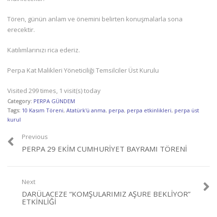
Tören, günün anlam ve önemini belirten konuşmalarla sona
erecektir.
Katılımlarınızı rica ederiz.
Perpa Kat Malikleri Yöneticiliği Temsilciler Üst Kurulu
Visited 299 times, 1 visit(s) today
Category:
PERPA GÜNDEM
Tags:
10 Kasım Töreni
,
Atatürk'ü anma
,
perpa
,
perpa etkinlikleri
,
perpa üst
kurul
Previous
PERPA 29 EKIM CUMHURIYET BAYRAMI TÖRENI
Next
DARÜLACEZE “KOMŞULARIMIZ AŞURE BEKLIYOR”
ETKINLIĞI