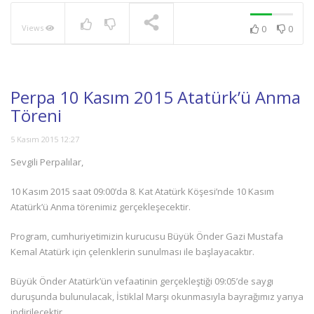
Views
0
0
NOW PLAYING
Perpa 10 Kasım 2015 Atatürk’ü Anma
Töreni
5 Kasım 2015 12:27
Sevgili Perpalılar,
10 Kasım 2015 saat 09:00’da 8. Kat Atatürk Köşesi’nde 10 Kasım
Atatürk’ü Anma törenimiz gerçekleşecektir.
Program, cumhuriyetimizin kurucusu Büyük Önder Gazi Mustafa
Kemal Atatürk için çelenklerin sunulması ile başlayacaktır.
Büyük Önder Atatürk’ün vefaatinin gerçekleştiği 09:05’de saygı
duruşunda bulunulacak, İstiklal Marşı okunmasıyla bayrağımız yarıya
indirilecektir.