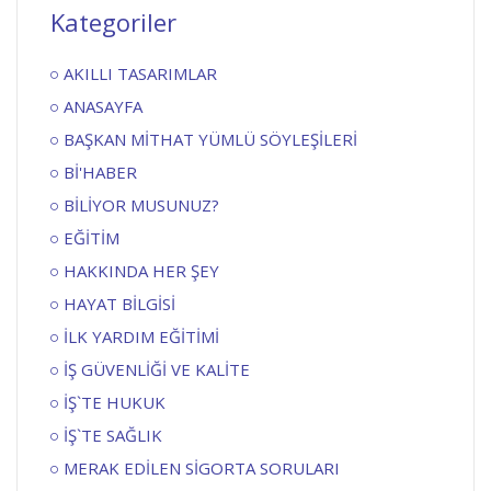
Kategoriler
AKILLI TASARIMLAR
ANASAYFA
BAŞKAN MİTHAT YÜMLÜ SÖYLEŞİLERİ
Bİ'HABER
BİLİYOR MUSUNUZ?
EĞİTİM
HAKKINDA HER ŞEY
HAYAT BİLGİSİ
İLK YARDIM EĞİTİMİ
İŞ GÜVENLİĞİ VE KALİTE
İŞ`TE HUKUK
İŞ`TE SAĞLIK
MERAK EDİLEN SİGORTA SORULARI