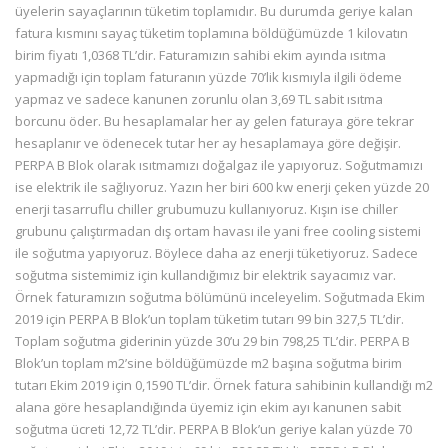
üyelerin sayaçlarının tüketim toplamıdır. Bu durumda geriye kalan
fatura kısmını sayaç tüketim toplamına böldüğümüzde 1 kilovatın
birim fiyatı 1,0368 TL’dir. Faturamızın sahibi ekim ayında ısıtma
yapmadığı için toplam faturanın yüzde 70’lik kısmıyla ilgili ödeme
yapmaz ve sadece kanunen zorunlu olan 3,69 TL sabit ısıtma
borcunu öder. Bu hesaplamalar her ay gelen faturaya göre tekrar
hesaplanır ve ödenecek tutar her ay hesaplamaya göre değişir.
PERPA B Blok olarak ısıtmamızı doğalgaz ile yapıyoruz. Soğutmamızı
ise elektrik ile sağlıyoruz. Yazın her biri 600 kw enerji çeken yüzde 20
enerji tasarruflu chiller grubumuzu kullanıyoruz. Kışın ise chiller
grubunu çalıştırmadan dış ortam havası ile yani free cooling sistemi
ile soğutma yapıyoruz. Böylece daha az enerji tüketiyoruz. Sadece
soğutma sistemimiz için kullandığımız bir elektrik sayacımız var.
Örnek faturamızın soğutma bölümünü inceleyelim. Soğutmada Ekim
2019 için PERPA B Blok’un toplam tüketim tutarı 99 bin 327,5 TL’dir.
Toplam soğutma giderinin yüzde 30’u 29 bin 798,25 TL’dir. PERPA B
Blok’un toplam m2’sine böldüğümüzde m2 başına soğutma birim
tutarı Ekim 2019 için 0,1590 TL’dir. Örnek fatura sahibinin kullandığı m2
alana göre hesaplandığında üyemiz için ekim ayı kanunen sabit
soğutma ücreti 12,72 TL’dir. PERPA B Blok’un geriye kalan yüzde 70