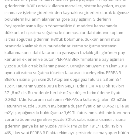
giderlerinin %30’u ortak kullanım mahalleri, sistem kayıpları, asgari
ısınma ve işletme giderlerinden kaynaklı ısı giderleri olarak bağımsız
bölümlerin kullanım alanlarına göre paylaştırılır. Giderlerin
Paylaştırılmasına İlişkin Yönetmelik’in 8. maddesi kapsamında
dükkanlar hiç ısıtma soğutma kullanmasalar dahi binanın toplam
ısıtma soğutma giderinin %30’uk bölümüne, dükkanlarının m2’si
oranında katılmak durumundadırlar. Isıtma soğutma sistemini
kullanmasanız dahi faturanıza yansıyan fazlalık gibi görünen pay
kanunen eklenen ve bütün PERPA B Blok firmalarına paylaştırılan
yüzde 30’luk ortak kullanım payıdır. Örneğin bir üyemizin Ekim 2019
ayına ait ısıtma soğutma tüketim faturasını inceleyelim. PERPA B
Blok’un ısıtma için Ekim 2019 toplam doğalgaz faturası 28 bin 831
TL’dir. Faturanın yüzde 30’u 8 bin 649,3 TL’dir. PERPA B Blok 187 bin
371,8 m2 dir. Bu nedenle her bir m2’ye düşen birim ödeme fiyatı
0,0462 TL’dir. Faturanın sahibinin PERPA’da kullandığı alan 80 m2’dir.
Faturanın yüzde 30’unun m2 başına düşen fiyatı olan 0,0462 TL ile 80
m2’yi çarptığımızda bulduğumuz 3,69 TL faturanın sahibinin kanunen
zorunlu ödemesi gereken yüzde 30’luk sabit ısıtma kısmıdır. Isıtma
giderinin geriye kalan yüzde 70’lik kısmı 20 bin 181,7 TL’dir. 19 bin
465,1 kw saat PERPA B Blokta ekim ayı içerisinde ısıtma yapan bütün