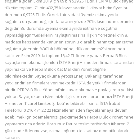
soğutma gideri Ekim 2019 için 69 bin 529,25 TL’dir. PERPA B Blok sayaç
tüketim toplamı 71 bin 492,75 kilovat saattir. 1 kilovat birim fiyatı bu
durumda 0,9725 TL’dir. Örnek faturadaki üyemiz ekim ayında
soğutma da yapmadığı için faturanın yüzde 70’lik kısmından sorumlu
değildir. Bu durumda üyemiz ekim ayında ısıtma ve soğutma
yapmadığı için “Giderlerin Paylaştırılmasına İlişkin Yönetmelik”in 8.
maddesi kapsamında kanunen zorunlu olarak binanın toplam ısıtma
soğutma giderinin %30’luk bölümüne, dükkanının m2’si oranında
katılır ve Ekim 2019’da toplam 16,42 TL ödeme yapar. Perpa B Blok
sayaçlarının okuma işlemleri İSTA Enerji Hizmetleri firması tarafından
yapılmakta ve Perpa B Blok Kat Malikleri Yöneticiliği’ne
bildirilmektedir. Sayaç okuma yetkisi Enerji Bakanlığı tarafından
yetkilendirilen firmalara verilmektedir. İSTA da yetkili firmalardan
biridir. PERPA B Blok Yönetimi’nin sayaç okuma ve paylaştırma yetkisi
yoktur. Sayaç okuma işleminizle ilgili soru ve sorunlarınızı İSTA Enerji
Hizmetleri Ticaret Limited Şirketi’ne bildirebilirsiniz. İSTA İrtibat
Telefonu: 0 216 474 22 22 Hizmetlerimizden faydalanmaya devam
edebilmek için ödemelerinizi geciktirmeden Perpa B Blok Yönetimi’ne
yapmanızı rica ederiz. Borcunuz fatura teslim tarihinden itibaren 7
gün içinde ödenmezse, ısıtma soğutma tesisatınız otomatik olarak
kapanır.