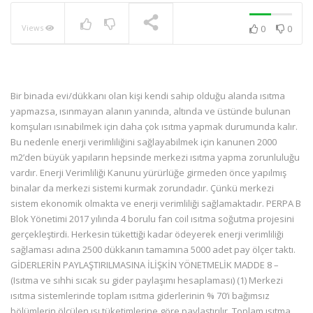
Views
0
0
NOW PLAYING
Bir binada evi/dükkanı olan kişi kendi sahip olduğu alanda ısıtma
yapmazsa, ısınmayan alanın yanında, altında ve üstünde bulunan
komşuları ısınabilmek için daha çok ısıtma yapmak durumunda kalır.
Bu nedenle enerji verimliliğini sağlayabilmek için kanunen 2000
m2’den büyük yapıların hepsinde merkezi ısıtma yapma zorunluluğu
vardır. Enerji Verimliliği Kanunu yürürlüğe girmeden önce yapılmış
binalar da merkezi sistemi kurmak zorundadır. Çünkü merkezi
sistem ekonomik olmakta ve enerji verimliliği sağlamaktadır. PERPA B
Blok Yönetimi 2017 yılında 4 borulu fan coil ısıtma soğutma projesini
gerçekleştirdi. Herkesin tükettiği kadar ödeyerek enerji verimliliği
sağlaması adına 2500 dükkanın tamamına 5000 adet pay ölçer taktı.
GİDERLERİN PAYLAŞTIRILMASINA İLİŞKİN YÖNETMELİK MADDE 8 –
(Isıtma ve sıhhi sıcak su gider paylaşımı hesaplaması) (1) Merkezi
ısıtma sistemlerinde toplam ısıtma giderlerinin % 70’i bağımsız
bölümlerin ölçülen ısı tüketimlerine göre paylaştırılır. Toplam ısıtma