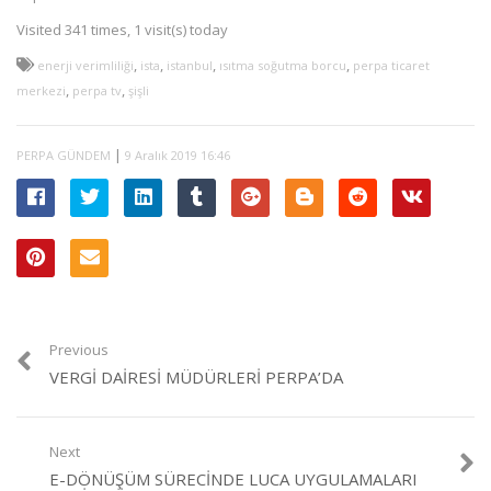
Visited 341 times, 1 visit(s) today
,
,
,
,
enerji verimliliği
ista
istanbul
ısıtma soğutma borcu
perpa ticaret
,
,
merkezi
perpa tv
şişli
|
PERPA GÜNDEM
9 Aralık 2019 16:46
Previous
VERGI DAIRESI MÜDÜRLERI PERPA’DA
Next
E-DÖNÜŞÜM SÜRECINDE LUCA UYGULAMALARI