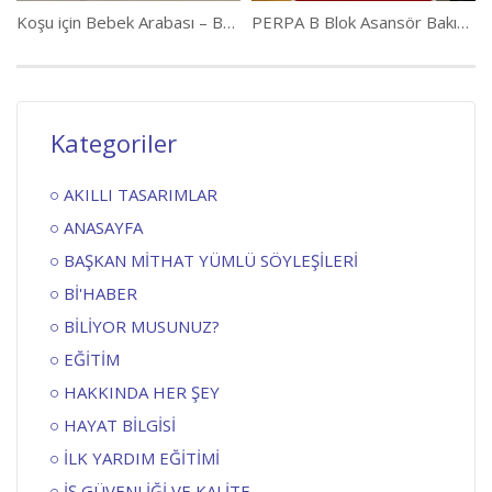
Koşu için Bebek Arabası – Bebekle Spor Yapmak
PERPA B Blok Asansör Bakım ve Temizlikleri
Kategoriler
AKILLI TASARIMLAR
ANASAYFA
BAŞKAN MİTHAT YÜMLÜ SÖYLEŞİLERİ
Bİ'HABER
BİLİYOR MUSUNUZ?
EĞİTİM
HAKKINDA HER ŞEY
HAYAT BİLGİSİ
İLK YARDIM EĞİTİMİ
İŞ GÜVENLİĞİ VE KALİTE