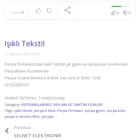
Views
0
0
NOW PLAYING
Işıklı Tekstil
11 Ağustos 2016 16:39
Perpa firmalarından Işıklı Tekstil şık giyim ve aksesuar ürünleriyle
Perpalıların hizmetinde.
Perpa Ticaret Merkezi B Blok Sarı Avlu K: 8 No: 1299
02122206107
Visited 192 times, 1 visit(s) today
Category:
REFERANSLARIMIZ
,
REKLAM VE TANITIM FİLMLERİ
Tags:
ışıklı tekstil
,
perpa b blok
,
Perpa Firmaları
,
perpa giyim
,
perpa kobi
,
perpa tv tanıtım filmi
,
perpalı
Previous
SELNET ELEKTRONIK