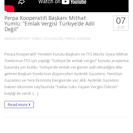
Perpa Kooperatifi Başkanı Mithat
07
Yümlü: “Emlak Vergisi Türkiye’de Adil
ŞUB
Değil”
,
BAŞKAN MİTHAT YÜMLÜ SÖYLEŞİLERİ
PERPA GÜNDEM
Perpa Kooperatifi Yönetim Kurulu Başkanı ve İTO Meclis Üyesi Mithat
Yümlü’nün İTO için yaptığı “Türkiye’de emlak vergisi” konulu araştırma
basında yer buldu. Türkiye’de emlak vergisinin adil olmadığını dile
getiren Başkan Yümlü’nün düşünceleri Aydınlık Gazetesi, YeniGün
Gazetesi ve Yeni Ekonomi Dergisinde yer aldı. Aydınlık Gazetesi
haberi ekonomi sayfasında “Yalılar Lüks Yaşam Vergisi Ödesin”
başlığı ile verdi. […]
Read more