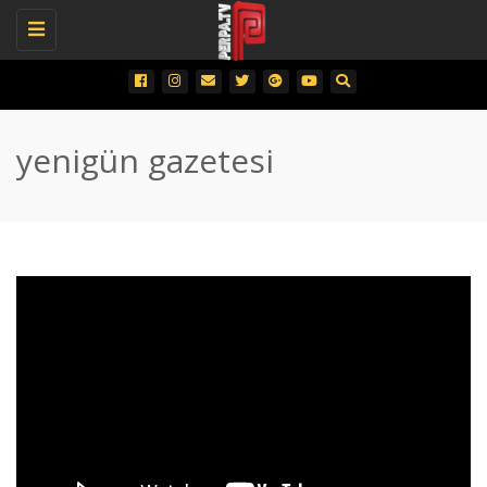
Toggle
navigation
yenigün gazetesi