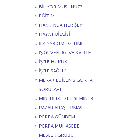
BİLİYOR MUSUNUZ?
EĞİTİM
HAKKINDA HER ŞEY
HAYAT BİLGİSİ
İLK YARDIM EĞİTİMİ
İŞ GÜVENLİĞİ VE KALİTE
İŞ`TE HUKUK
İŞ`TE SAĞLIK
MERAK EDİLEN SİGORTA
SORULARI
MİNİ BELGESEL-SEMİNER
PAZAR ARAŞTIRMASI
PERPA GÜNDEM
PERPA MUHASEBE
MESLEK GRUBU