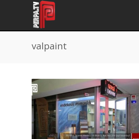
Home
\
Tag "valpaint"
valpaint