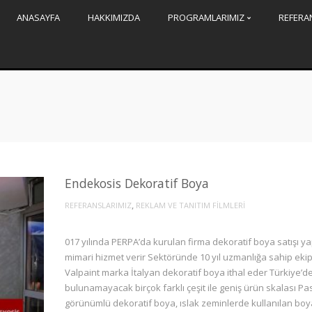
ANASAYFA
HAKKIMIZDA
PROGRAMLARIMIZ
REFERA
Endekosis Dekoratif Boya
,
REFERANSLARIMIZ
REKLAM VE TANITIM FİLMLERİ
017 yılında PERPA’da kurulan firma dekoratif boya satışı ya
mimari hizmet verir Sektöründe 10 yıl uzmanlığa sahip eki
Valpaint marka İtalyan dekoratif boya ithal eder Türkiye’d
bulunamayacak birçok farklı çeşit ile geniş ürün skalası Pa
görünümlü dekoratif boya, ıslak zeminlerde kullanılan boy