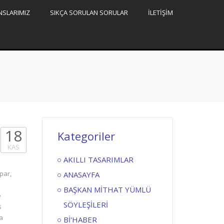
NSLARIMIZ
SIKÇA SORULAN SORULAR
İLETİŞİM
18
Kategoriler
KAS
AKILLI TASARIMLAR
par,
ANASAYFA
p
BAŞKAN MİTHAT YÜMLÜ
e
SÖYLEŞİLERİ
s
a
Bİ'HABER