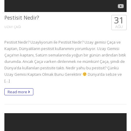
Pestisit Nedir?
31
AĞU
UZAY ÇAĞI
Pestisit Nedir? Uzaylıyorum ile Pestisit Nedir? Uzay gemisi Çaça ve
Kaptan, Dünyalıların pestisit kullanımını yorumluyor. Uzay Gemisi
Çaça’nın kaptanı, Satürn semalarında yoğun bir günün ardından bitik
durumda. Ancak Çaça varken dinlenmek ne mümkün! Çaça, şimdi de
Dünya’da kullanılan pestisite taktı. Nedir yahu bu pestisit? Çünkü
Uzay Gemisi Kaptanı Olmak Bunu Gerektirir
Dünya’da sebze ve
[…]
Read more