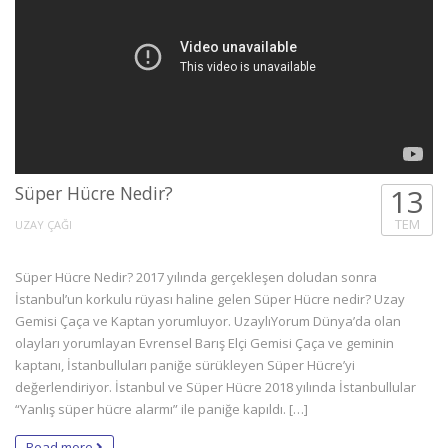
Süper Hücre Nedir?
13
TEM
UZAY ÇAĞI
Süper Hücre Nedir? 2017 yılında gerçekleşen doludan sonra
İstanbul’un korkulu rüyası haline gelen Süper Hücre nedir? Uzay
Gemisi Çaça ve Kaptan yorumluyor. UzaylıYorum Dünya’da olan
olayları yorumlayan Evrensel Barış Elçi Gemisi Çaça ve geminin
kaptanı, İstanbulluları paniğe sürükleyen Süper Hücre’yi
değerlendiriyor. İstanbul ve Süper Hücre 2018 yılında İstanbullular
“Yanlış süper hücre alarmı” ile paniğe kapıldı. […]
Read more