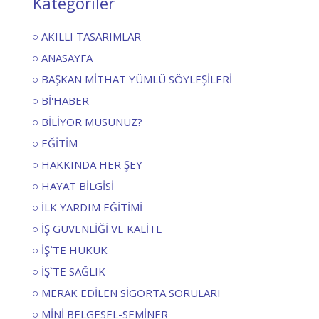
Kategoriler
AKILLI TASARIMLAR
ANASAYFA
BAŞKAN MİTHAT YÜMLÜ SÖYLEŞİLERİ
Bİ'HABER
BİLİYOR MUSUNUZ?
EĞİTİM
HAKKINDA HER ŞEY
HAYAT BİLGİSİ
İLK YARDIM EĞİTİMİ
İŞ GÜVENLİĞİ VE KALİTE
İŞ`TE HUKUK
İŞ`TE SAĞLIK
MERAK EDİLEN SİGORTA SORULARI
MİNİ BELGESEL-SEMİNER