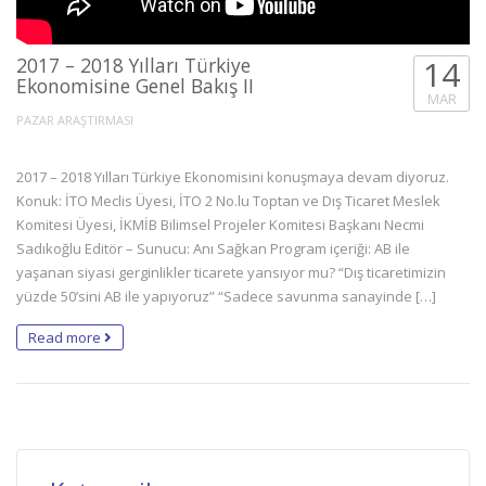
2017 – 2018 Yılları Türkiye
14
Ekonomisine Genel Bakış II
MAR
PAZAR ARAŞTIRMASI
2017 – 2018 Yılları Türkiye Ekonomisini konuşmaya devam diyoruz.
Konuk: İTO Meclis Üyesi, İTO 2 No.lu Toptan ve Dış Ticaret Meslek
Komitesi Üyesi, İKMİB Bilimsel Projeler Komitesi Başkanı Necmi
Sadıkoğlu Editör – Sunucu: Anı Sağkan Program içeriği: AB ile
yaşanan siyasi gerginlikler ticarete yansıyor mu? “Dış ticaretimizin
yüzde 50’sini AB ile yapıyoruz” “Sadece savunma sanayinde […]
Read more