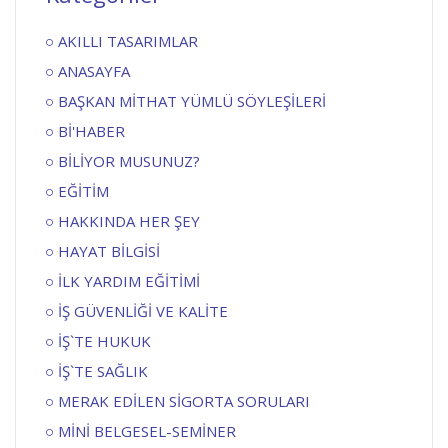
AKILLI TASARIMLAR
ANASAYFA
BAŞKAN MİTHAT YÜMLÜ SÖYLEŞİLERİ
Bİ'HABER
BİLİYOR MUSUNUZ?
EĞİTİM
HAKKINDA HER ŞEY
HAYAT BİLGİSİ
İLK YARDIM EĞİTİMİ
İŞ GÜVENLİĞİ VE KALİTE
İŞ`TE HUKUK
İŞ`TE SAĞLIK
MERAK EDİLEN SİGORTA SORULARI
MİNİ BELGESEL-SEMİNER