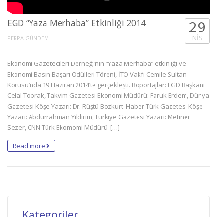
EGD “Yaza Merhaba” Etkinliği 2014
29
NIS
PERPA GÜNDEM
Ekonomi Gazetecileri Derneği’nin “Yaza Merhaba” etkinliği ve
Ekonomi Basın Başarı Ödülleri Töreni, İTO Vakfı Cemile Sultan
Korusu’nda 19 Haziran 2014’te gerçekleşti. Röportajlar: EGD Başkanı
Celal Toprak, Takvim Gazetesi Ekonomi Müdürü: Faruk Erdem, Dünya
Gazetesi Köşe Yazarı: Dr. Rüştü Bozkurt, Haber Türk Gazetesi Köşe
Yazarı: Abdurrahman Yıldırım, Türkiye Gazetesi Yazarı: Metiner
Sezer, CNN Türk Ekomomi Müdürü: […]
Read more
Kategoriler