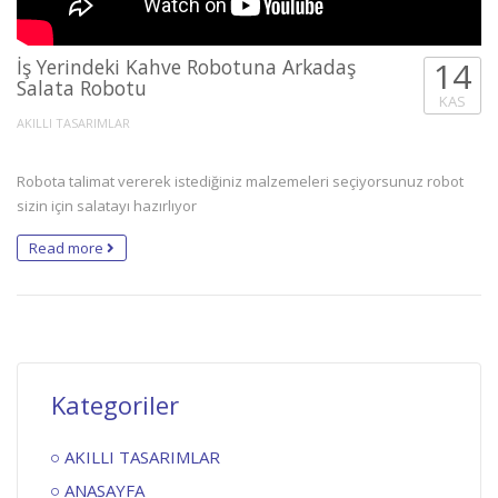
İş Yerindeki Kahve Robotuna Arkadaş
14
Salata Robotu
KAS
AKILLI TASARIMLAR
Robota talimat vererek istediğiniz malzemeleri seçiyorsunuz robot
sizin için salatayı hazırlıyor
Read more
Kategoriler
AKILLI TASARIMLAR
ANASAYFA