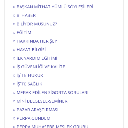
BAŞKAN MİTHAT YÜMLÜ SÖYLEŞİLERİ
Bİ'HABER
BİLİYOR MUSUNUZ?
EĞİTİM
HAKKINDA HER ŞEY
HAYAT BİLGİSİ
İLK YARDIM EĞİTİMİ
İŞ GÜVENLİĞİ VE KALİTE
İŞ`TE HUKUK
İŞ`TE SAĞLIK
MERAK EDİLEN SİGORTA SORULARI
MİNİ BELGESEL-SEMİNER
PAZAR ARAŞTIRMASI
PERPA GÜNDEM
PERPA MUHASEBE MESLEK GRUBU