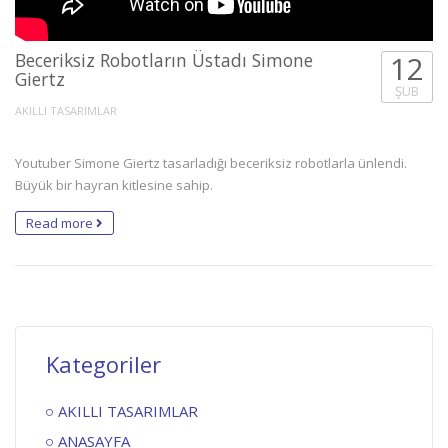
Beceriksiz Robotların Üstadı Simone
12
Giertz
ŞUB
AKILLI TASARIMLAR
Youtuber Simone Giertz tasarladığı beceriksiz robotlarla ünlendi.
Büyük bir hayran kitlesine sahip.
Read more
Kategoriler
AKILLI TASARIMLAR
ANASAYFA