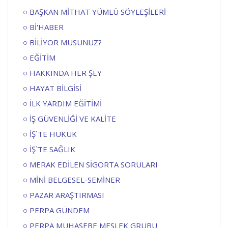
BAŞKAN MİTHAT YÜMLÜ SÖYLEŞİLERİ
Bİ'HABER
BİLİYOR MUSUNUZ?
EĞİTİM
HAKKINDA HER ŞEY
HAYAT BİLGİSİ
İLK YARDIM EĞİTİMİ
İŞ GÜVENLİĞİ VE KALİTE
İŞ`TE HUKUK
İŞ`TE SAĞLIK
MERAK EDİLEN SİGORTA SORULARI
MİNİ BELGESEL-SEMİNER
PAZAR ARAŞTIRMASI
PERPA GÜNDEM
PERPA MUHASEBE MESLEK GRUBU