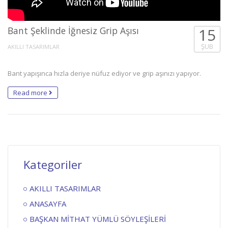
Bant Şeklinde İğnesiz Grip Aşısı
15
ŞUB
AKILLI TASARIMLAR
Bant yapışınca hızla deriye nüfuz ediyor ve grip aşınızı yapıyor.
Read more
Kategoriler
AKILLI TASARIMLAR
ANASAYFA
BAŞKAN MİTHAT YÜMLÜ SÖYLEŞİLERİ