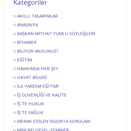
Kategoriler
AKILLI TASARIMLAR
ANASAYFA
BAŞKAN MİTHAT YÜMLÜ SÖYLEŞİLERİ
Bİ'HABER
BİLİYOR MUSUNUZ?
EĞİTİM
HAKKINDA HER ŞEY
HAYAT BİLGİSİ
İLK YARDIM EĞİTİMİ
İŞ GÜVENLİĞİ VE KALİTE
İŞ`TE HUKUK
İŞ`TE SAĞLIK
MERAK EDİLEN SİGORTA SORULARI
MİNİ BELGESEL-SEMİNER