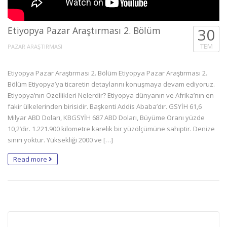
Etiyopya Pazar Araştırması 2. Bölüm
30
TEM
PAZAR ARAŞTIRMASI
Etiyopya Pazar Araştırması 2. Bölüm Etiyopya Pazar Araştırması 2.
Bölüm Etiyopya’ya ticaretin detaylarını konuşmaya devam ediyoruz.
Etiyopya’nın Özellikleri Nelerdir? Etiyopya dünyanın ve Afrika’nın en
fakir ülkelerinden birisidir. Başkenti Addis Ababa’dır. GSYİH 61,6
Milyar ABD Doları, KBGSYİH 687 ABD Doları, Büyüme Oranı yüzde
10,2’dir. 1.221.900 kilometre karelik bir yüzölçümüne sahiptir. Denize
sınırı yoktur. Yüksekliği 2000 ve […]
Read more