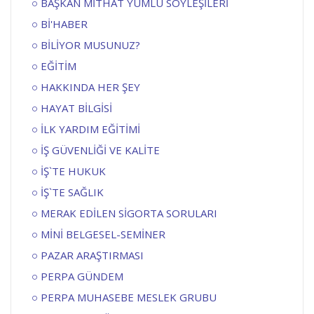
BAŞKAN MİTHAT YÜMLÜ SÖYLEŞİLERİ
Bİ'HABER
BİLİYOR MUSUNUZ?
EĞİTİM
HAKKINDA HER ŞEY
HAYAT BİLGİSİ
İLK YARDIM EĞİTİMİ
İŞ GÜVENLİĞİ VE KALİTE
İŞ`TE HUKUK
İŞ`TE SAĞLIK
MERAK EDİLEN SİGORTA SORULARI
MİNİ BELGESEL-SEMİNER
PAZAR ARAŞTIRMASI
PERPA GÜNDEM
PERPA MUHASEBE MESLEK GRUBU