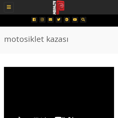
Toggle
navigation
motosiklet kazası