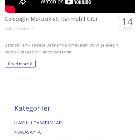
Geleceğin Motosikleti Batmobil Gibi
14
KAS
AKILLI TASARIMLAR
Batmobil artık sadece Batman’de olmayacak BMW geleceğin
motosiklet tasarımı Motorrad’ı tanıttı.
Read more
Kategoriler
AKILLI TASARIMLAR
ANASAYFA