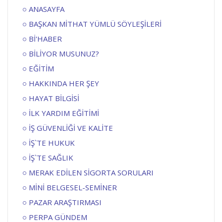
ANASAYFA
BAŞKAN MİTHAT YÜMLÜ SÖYLEŞİLERİ
Bİ'HABER
BİLİYOR MUSUNUZ?
EĞİTİM
HAKKINDA HER ŞEY
HAYAT BİLGİSİ
İLK YARDIM EĞİTİMİ
İŞ GÜVENLİĞİ VE KALİTE
İŞ`TE HUKUK
İŞ`TE SAĞLIK
MERAK EDİLEN SİGORTA SORULARI
MİNİ BELGESEL-SEMİNER
PAZAR ARAŞTIRMASI
PERPA GÜNDEM