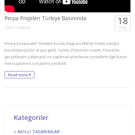
Perpa Projeleri Türkiye Basınında
18
HAZ
PERPA GÜNDEM
Perpa Kooperatifi Yönetim Kurulu Başkanı Mithat Yümlü medya
kuruluşlarıyla bir araya geldi. Yümlü, Perpa’nın önemi, Perpa’da
gerçekleşen çalışmalar ve yapılması planlanan projelerle ilgili basın
mensuplarının sorularını yanıtladı.
Read more
Kategoriler
AKILLI TASARIMLAR