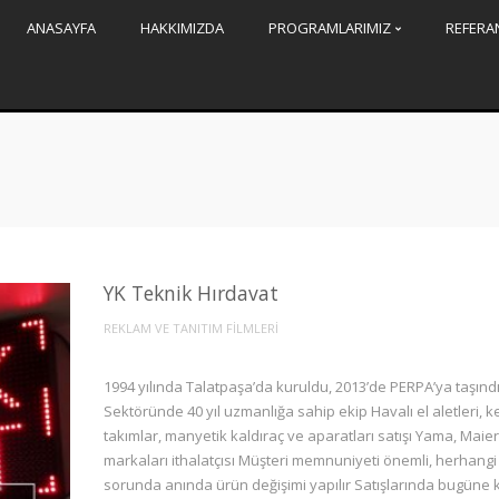
ANASAYFA
HAKKIMIZDA
PROGRAMLARIMIZ
REFERA
YK Teknik Hırdavat
REKLAM VE TANITIM FİLMLERİ
1994 yılında Talatpaşa’da kuruldu, 2013’de PERPA’ya taşınd
Sektöründe 40 yıl uzmanlığa sahip ekip Havalı el aletleri, ke
takımlar, manyetik kaldıraç ve aparatları satışı Yama, Maier
markaları ithalatçısı Müşteri memnuniyeti önemli, herhangi 
sorunda anında ürün değişimi yapılır Satışlarında bugüne 