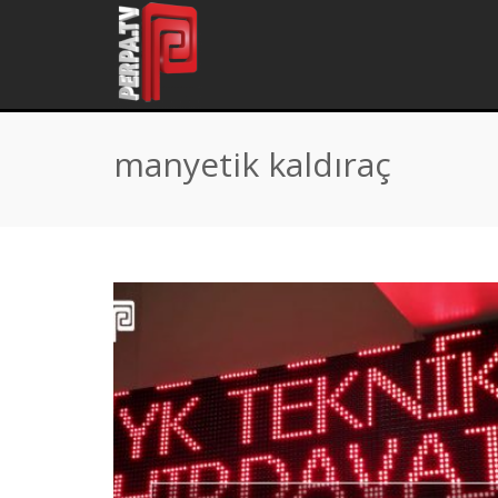
Home
\
Tag "manyetik kaldıraç"
manyetik kaldıraç