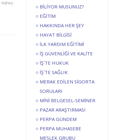
r Adres:
BİLİYOR MUSUNUZ?
EĞİTİM
HAKKINDA HER ŞEY
HAYAT BİLGİSİ
İLK YARDIM EĞİTİMİ
İŞ GÜVENLİĞİ VE KALİTE
İŞ`TE HUKUK
İŞ`TE SAĞLIK
MERAK EDİLEN SİGORTA
SORULARI
MİNİ BELGESEL-SEMİNER
PAZAR ARAŞTIRMASI
PERPA GÜNDEM
PERPA MUHASEBE
MESLEK GRUBU