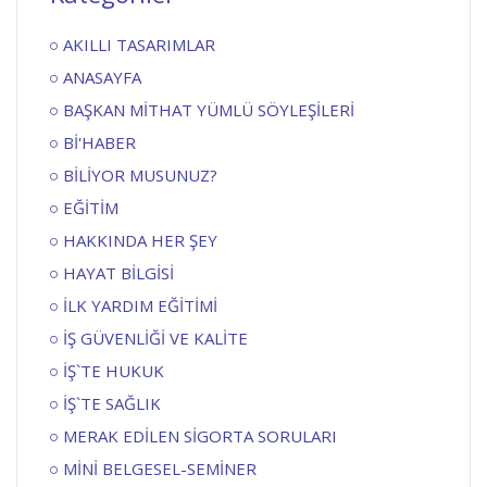
AKILLI TASARIMLAR
ANASAYFA
BAŞKAN MİTHAT YÜMLÜ SÖYLEŞİLERİ
Bİ'HABER
BİLİYOR MUSUNUZ?
EĞİTİM
HAKKINDA HER ŞEY
HAYAT BİLGİSİ
İLK YARDIM EĞİTİMİ
İŞ GÜVENLİĞİ VE KALİTE
İŞ`TE HUKUK
İŞ`TE SAĞLIK
MERAK EDİLEN SİGORTA SORULARI
MİNİ BELGESEL-SEMİNER