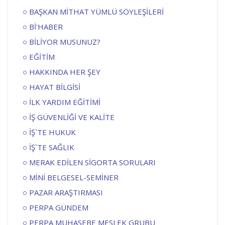
BAŞKAN MİTHAT YÜMLÜ SÖYLEŞİLERİ
Bİ'HABER
BİLİYOR MUSUNUZ?
EĞİTİM
HAKKINDA HER ŞEY
HAYAT BİLGİSİ
İLK YARDIM EĞİTİMİ
İŞ GÜVENLİĞİ VE KALİTE
İŞ`TE HUKUK
İŞ`TE SAĞLIK
MERAK EDİLEN SİGORTA SORULARI
MİNİ BELGESEL-SEMİNER
PAZAR ARAŞTIRMASI
PERPA GÜNDEM
PERPA MUHASEBE MESLEK GRUBU