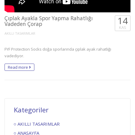
Çıplak Ayakla Spor Yapma Rahatlığı
14
Vadeden Çorap
KAS
AKILLI TASARIMLAR
FYF Protection Socks doğa sporlarında çıplak ayak rahatlığı
vadediyor.
Read more
Kategoriler
AKILLI TASARIMLAR
ANASAYFA