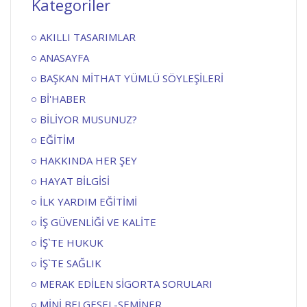
Kategoriler
AKILLI TASARIMLAR
ANASAYFA
BAŞKAN MİTHAT YÜMLÜ SÖYLEŞİLERİ
Bİ'HABER
BİLİYOR MUSUNUZ?
EĞİTİM
HAKKINDA HER ŞEY
HAYAT BİLGİSİ
İLK YARDIM EĞİTİMİ
İŞ GÜVENLİĞİ VE KALİTE
İŞ`TE HUKUK
İŞ`TE SAĞLIK
MERAK EDİLEN SİGORTA SORULARI
MİNİ BELGESEL-SEMİNER