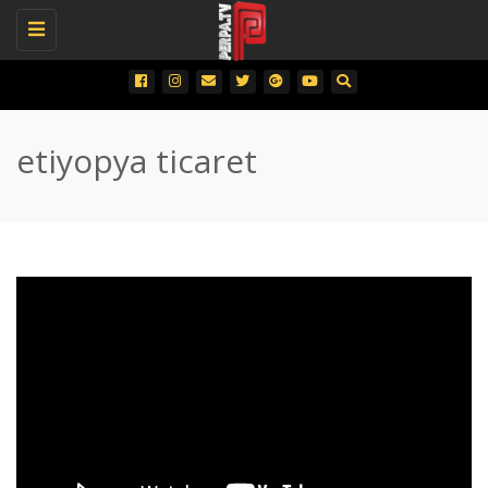
Toggle
navigation
etiyopya ticaret