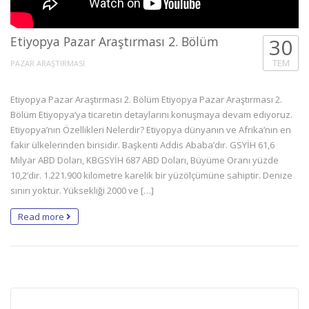
Etiyopya Pazar Araştırması 2. Bölüm
30
TEM
PAZAR ARAŞTIRMASI
Etiyopya Pazar Araştırması 2. Bölüm Etiyopya Pazar Araştırması 2.
Bölüm Etiyopya’ya ticaretin detaylarını konuşmaya devam ediyoruz.
Etiyopya’nın Özellikleri Nelerdir? Etiyopya dünyanın ve Afrika’nın en
fakir ülkelerinden birisidir. Başkenti Addis Ababa’dır. GSYİH 61,6
Milyar ABD Doları, KBGSYİH 687 ABD Doları, Büyüme Oranı yüzde
10,2’dir. 1.221.900 kilometre karelik bir yüzölçümüne sahiptir. Denize
sınırı yoktur. Yüksekliği 2000 ve […]
Read more