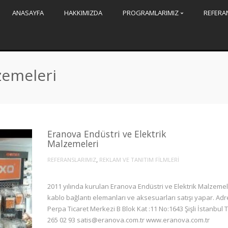
ANASAYFA
HAKKIMIZDA
PROGRAMLARIMIZ
REFERA
zemeleri
Eranova Endüstri ve Elektrik
Malzemeleri
,
REFERANSLARIMIZ
REKLAM VE TANITIM FİLMLERİ
2011 yılında kurulan Eranova Endüstri ve Elektrik Malzemel
kablo bağlantı elemanları ve aksesuarları satışı yapar. Adr
Perpa Ticaret Merkezi B Blok Kat :11 No:1643 Şişli İstanbul T
265 02 93 satis@eranova.com.tr www.eranova.com.tr