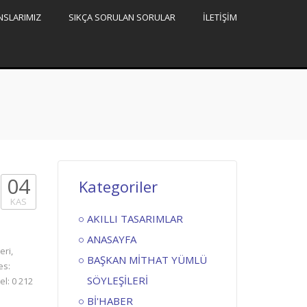
NSLARIMIZ
SIKÇA SORULAN SORULAR
İLETİŞİM
04
Kategoriler
KAS
AKILLI TASARIMLAR
ANASAYFA
eri,
BAŞKAN MİTHAT YÜMLÜ
es:
SÖYLEŞİLERİ
el: 0 212
Bİ'HABER