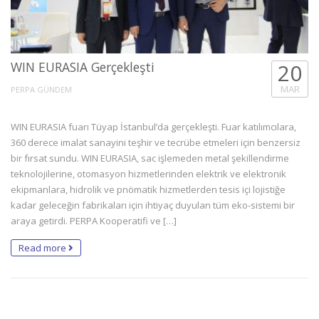
WIN EURASIA Gerçekleşti
20
MAR
PERPA GÜNDEM
WIN EURASIA fuarı Tüyap İstanbul’da gerçekleşti. Fuar katılımcılara,
360 derece imalat sanayini teşhir ve tecrübe etmeleri için benzersiz
bir fırsat sundu. WIN EURASIA, sac işlemeden metal şekillendirme
teknolojilerine, otomasyon hizmetlerinden elektrik ve elektronik
ekipmanlara, hidrolik ve pnömatik hizmetlerden tesis içi lojistiğe
kadar geleceğin fabrikaları için ihtiyaç duyulan tüm eko-sistemi bir
araya getirdi. PERPA Kooperatifi ve […]
Read more