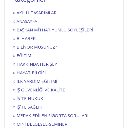
AKILLI TASARIMLAR
ANASAYFA
BAŞKAN MİTHAT YÜMLÜ SÖYLEŞİLERİ
Bİ'HABER
BİLİYOR MUSUNUZ?
EĞİTİM
HAKKINDA HER ŞEY
HAYAT BİLGİSİ
İLK YARDIM EĞİTİMİ
İŞ GÜVENLİĞİ VE KALİTE
İŞ`TE HUKUK
İŞ`TE SAĞLIK
MERAK EDİLEN SİGORTA SORULARI
MİNİ BELGESEL-SEMİNER