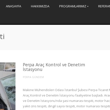
ANASAYFA
HAKKIMIZDA
PROGRAMLARIMIZ
REFERA
ti
Perpa Araç Kontrol ve Denetim
İstasyonu
PERPA GÜNDEM
Makine Mühendisleri Odası İstanbul Şubesi Perpa Ticaret
Araç Kontrol ve Denetim İstasyonu faaliyetine başladı. Ara
ve Denetim İstasyonu’nda şasi numarası tespiti, motor haci
yakıt cins tespiti, dingil sayısı tespiti, motor numarası tespit