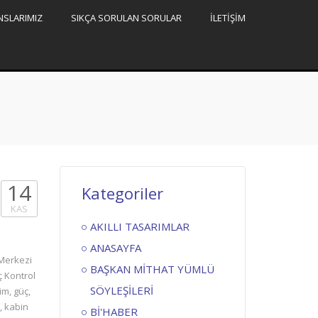
NSLARIMIZ
SIKÇA SORULAN SORULAR
İLETİŞİM
14
Kategoriler
KAS
AKILLI TASARIMLAR
ANASAYFA
 Merkezi
BAŞKAN MİTHAT YÜMLÜ
ç Kontrol
SÖYLEŞİLERİ
m, güç,
i, kabin
Bİ'HABER