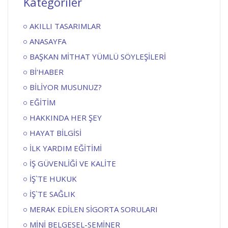
Kategoriler
AKILLI TASARIMLAR
ANASAYFA
BAŞKAN MİTHAT YÜMLÜ SÖYLEŞİLERİ
Bİ'HABER
BİLİYOR MUSUNUZ?
EĞİTİM
HAKKINDA HER ŞEY
HAYAT BİLGİSİ
İLK YARDIM EĞİTİMİ
İŞ GÜVENLİĞİ VE KALİTE
İŞ`TE HUKUK
İŞ`TE SAĞLIK
MERAK EDİLEN SİGORTA SORULARI
MİNİ BELGESEL-SEMİNER