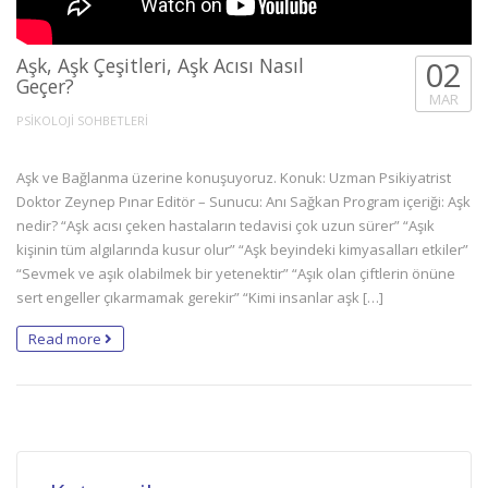
Aşk, Aşk Çeşitleri, Aşk Acısı Nasıl
02
Geçer?
MAR
PSİKOLOJİ SOHBETLERİ
Aşk ve Bağlanma üzerine konuşuyoruz. Konuk: Uzman Psikiyatrist
Doktor Zeynep Pınar Editör – Sunucu: Anı Sağkan Program içeriği: Aşk
nedir? “Aşk acısı çeken hastaların tedavisi çok uzun sürer” “Aşık
kişinin tüm algılarında kusur olur” “Aşk beyindeki kimyasalları etkiler”
“Sevmek ve aşık olabilmek bir yetenektir” “Aşık olan çiftlerin önüne
sert engeller çıkarmamak gerekir” “Kimi insanlar aşk […]
Read more