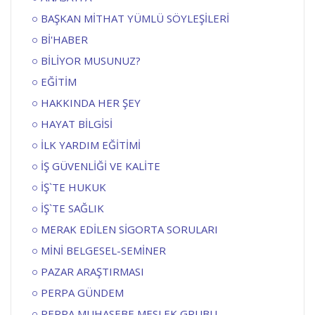
BAŞKAN MİTHAT YÜMLÜ SÖYLEŞİLERİ
Bİ'HABER
BİLİYOR MUSUNUZ?
EĞİTİM
HAKKINDA HER ŞEY
HAYAT BİLGİSİ
İLK YARDIM EĞİTİMİ
İŞ GÜVENLİĞİ VE KALİTE
İŞ`TE HUKUK
İŞ`TE SAĞLIK
MERAK EDİLEN SİGORTA SORULARI
MİNİ BELGESEL-SEMİNER
PAZAR ARAŞTIRMASI
PERPA GÜNDEM
PERPA MUHASEBE MESLEK GRUBU