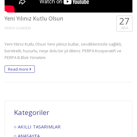
Yeni Yılınız Kutlu Olsun
27
ARA
PERPA GÜNDEM
Yeni Yılınız Kutlu Olsun Yeni yılınızı kutlar, sevdiklerinizle sağlıklı,
bereketli, huzurlu, neşe dolu bir yıl dileriz. PERPA Kooperatifi ve
PERPA B Blok Yönetimi
Read more
Kategoriler
AKILLI TASARIMLAR
ANASAYFA